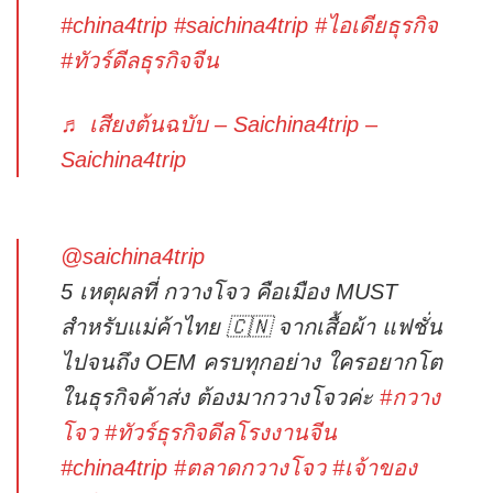
#china4trip
#saichina4trip
#ไอเดียธุรกิจ
#ทัวร์ดีลธุรกิจจีน
♬ เสียงต้นฉบับ – Saichina4trip –
Saichina4trip
@saichina4trip
5 เหตุผลที่ กวางโจว คือเมือง MUST
สำหรับแม่ค้าไทย 🇨🇳 จากเสื้อผ้า แฟชั่น
ไปจนถึง OEM ครบทุกอย่าง ใครอยากโต
ในธุรกิจค้าส่ง ต้องมากวางโจวค่ะ
#กวาง
โจว
#ทัวร์ธุรกิจดีลโรงงานจีน
#china4trip
#ตลาดกวางโจว
#เจ้าของ