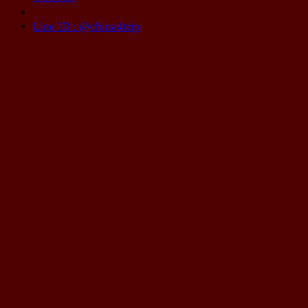
Line ID : @china4trip