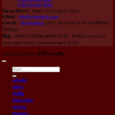
:
(+66) 81-442 6001
วันเวลาทำการ :
จันทร์-เสาร์ 9.00-17.30 น.
E-Mail :
info@china4trip.com
Line ID :
@china4trip
(24/7) ช่องทางด่วน เจ้าหน้าที่พร้อม
ให้ข้อมูล
ที่อยู่ :
บริษัท โปรบิสสิเนสทริป จำกัด , สำเพ็ง2 แขวง บาง
บอน เขตบางบอน กรุงเทพมหานคร 10150
Copyright 2026 ©
ทัวร์โรงงานจีน
หน้าหลัก
บริการ
ทัวร์อี้อู
ทัวร์กวางโจว
บทความ
ติดต่อเรา